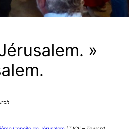
Jérusalem. »
salem.
urch
xième Concile de Jérusalem
(
TJCII – Toward